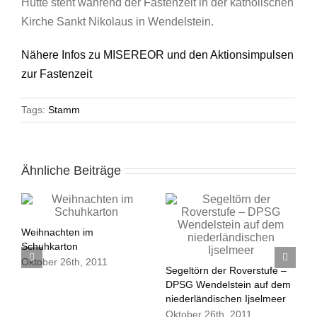
Hütte steht während der Fastenzeit in der katholischen
Kirche Sankt Nikolaus in Wendelstein.
Nähere Infos zu MISEREOR und den Aktionsimpulsen
zur Fastenzeit
Tags:
Stamm
Ähnliche Beiträge
W
Weihnachten im
J
Schuhkarton
in
Oktober 26th, 2011
Segeltörn der Roverstufe –
DPSG Wendelstein auf dem
niederländischen Ijselmeer
Oktober 26th, 2011