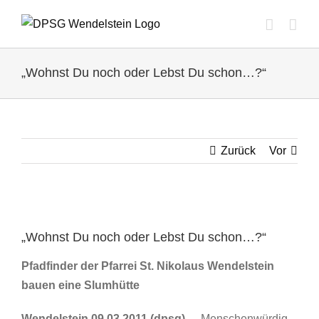
Zum
Inhalt
springen
„Wohnst Du noch oder Lebst Du schon…?“
Zurück
Vor
Zeige
grösseres
„Wohnst Du noch oder Lebst Du schon…?“
Bild
Pfadfinder der Pfarrei St. Nikolaus Wendelstein
bauen eine Slumhütte
Wendelstein 09.03.2011 (dpsg)
– „Menschenwürdig