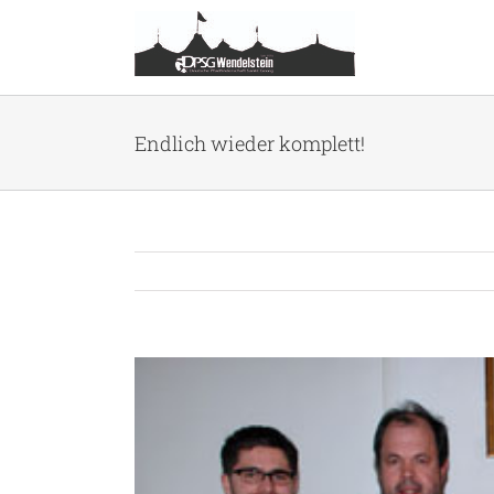
Zum
Inhalt
springen
Endlich wieder komplett!
Zeige
grösseres
Bild