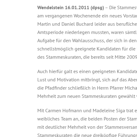
Wendelstein 16.01.2011 (dpsg)
– Die Stammes
am vergangenen Wochenende ein neues Vorsta
Martin und Daniel Buchard leider aus beruflich
Amtsperiode niederlegen mussten, waren sämtli
Aufgabe für den Wahlausschuss, der sich in de
schnellstmöglich geeignete Kandidaten für die 
des Stammeskuraten, die bereits seit Mitte 200
Auch hierfür galt es einen geeigneten Kandidat
Lust und Motivation mitbringt, sich auf das Ab
die Pfadfinder schließlich in Herrn Pfarrer Mi
Mehrheit zum neuen Stammeskuraten gewählt 
Mit Carmen Hofmann und Madeleine Siga trat er
weibliches Team an, die beiden Posten der Sta
mit deutlicher Mehrheit von der Stammesver
Stammeskuraten die neue dreiköpfige Führungsm