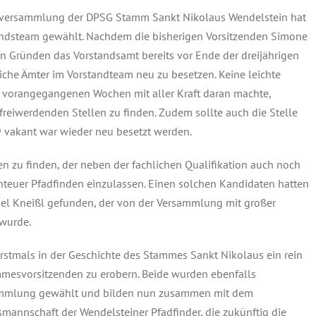
versammlung der DPSG Stamm Sankt Nikolaus Wendelstein hat
ndsteam gewählt.
Nachdem die bisherigen Vorsitzenden Simone
en Gründen das Vorstandsamt bereits vor Ende der dreijährigen
che Ämter im Vorstandteam neu zu besetzen. Keine leichte
n vorangegangenen Wochen mit aller Kraft daran machte,
freiwerdenden Stellen zu finden. Zudem sollte auch die Stelle
9 vakant war wieder neu besetzt werden.
en zu finden, der neben der fachlichen Qualifikation auch noch
enteuer Pfadfinden einzulassen. Einen solchen Kandidaten hatten
chael Kneißl gefunden, der von der Versammlung mit großer
wurde.
stmals in der Geschichte des Stammes Sankt Nikolaus ein rein
mmesvorsitzenden zu erobern. Beide wurden ebenfalls
sammlung gewählt und bilden nun zusammen mit dem
annschaft der Wendelsteiner Pfadfinder, die zukünftig die