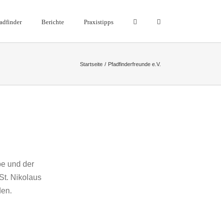
adfinder
Berichte
Praxistipps
Startseite
Pfadfinderfreunde e.V.
be und der
St. Nikolaus
den.