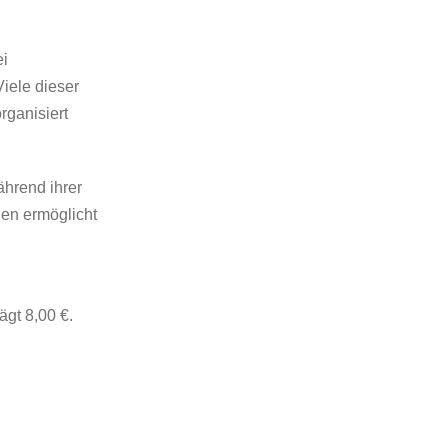
ei
iele dieser
rganisiert
ährend ihrer
nen ermöglicht
ägt 8,00 €.