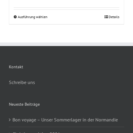
Ausführung wählen
Details
Dieses
Produkt
weist
mehrere
Varianten
auf.
Die
Kontakt
Optionen
können
Schreibe uns
auf
der
Neueste Beiträge
Produktseite
gewählt
Bon voyage – Unser Sommerlager in der Normandie
werden