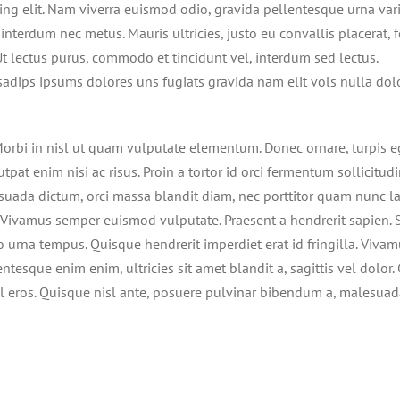
ing elit. Nam viverra euismod odio, gravida pellentesque urna var
 interdum nec metus. Mauris ultricies, justo eu convallis placerat, f
 Ut lectus purus, commodo et tincidunt vel, interdum sed lectus.
sadips ipsums dolores uns fugiats gravida nam elit vols nulla dol
 Morbi in nisl ut quam vulputate elementum. Donec ornare, turpis e
pat enim nisi ac risus. Proin a tortor id orci fermentum sollicitud
suada dictum, orci massa blandit diam, nec porttitor quam nunc l
. Vivamus semper euismod vulputate. Praesent a hendrerit sapien. 
urna tempus. Quisque hendrerit imperdiet erat id fringilla. Viva
entesque enim enim, ultricies sit amet blandit a, sagittis vel dolor.
el eros. Quisque nisl ante, posuere pulvinar bibendum a, malesua