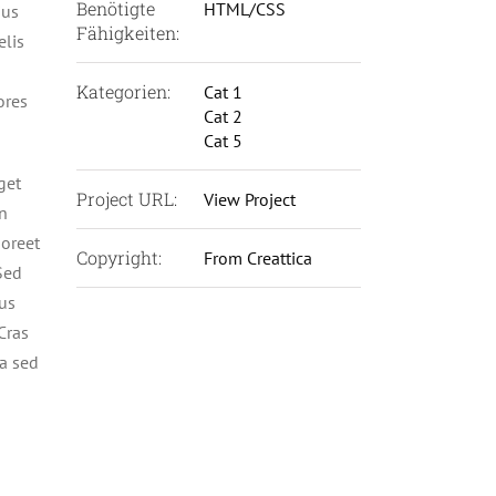
Benötigte
HTML/CSS
ius
Fähigkeiten:
elis
Kategorien:
Cat 1
ores
Cat 2
Cat 5
get
Project URL:
View Project
in
aoreet
Copyright:
From Creattica
Sed
mus
 Cras
da sed