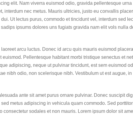
scing elit. Nam viverra euismod odio, gravida pellentesque urna
t, interdum nec metus. Mauris ultricies, justo eu convallis placer
id dui. Ut lectus purus, commodo et tincidunt vel, interdum sed lec
sadips ipsums dolores uns fugiats gravida nam elit vols nulla d
 laoreet arcu luctus. Donec id arcu quis mauris euismod placerat
t euismod. Pellentesque habitant morbi tristique senectus et net
ue adipiscing, neque ut pulvinar tincidunt, est sem euismod od
vitae nibh odio, non scelerisque nibh. Vestibulum ut est augue, in
alesuada ante sit amet purus ornare pulvinar. Donec suscipit di
 sed metus adipiscing in vehicula quam commodo. Sed porttitor
o consectetur sodales et non mauris. Lorem ipsum dolor sit ame