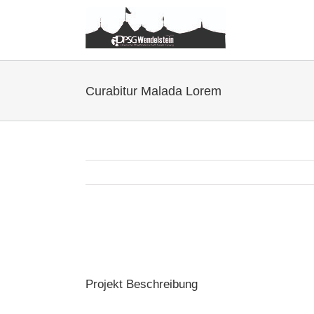
Zum
Inhalt
springen
Curabitur Malada Lorem
View
Larger
Image
Projekt Beschreibung