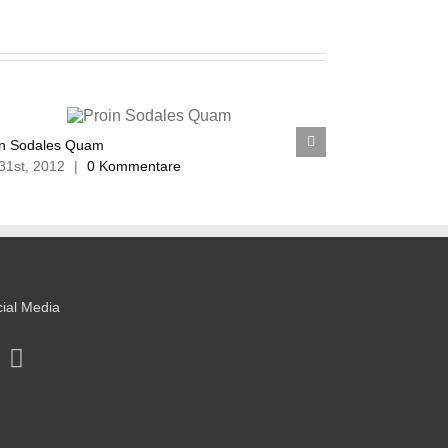
in Sodales Quam
Nam Viverra Eu
 31st, 2012
|
0 Kommentare
Juli 31st, 2012
ial Media