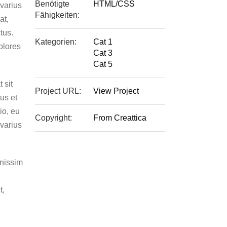
Benötigte
HTML/CSS
 varius
Fähigkeiten:
at,
tus.
Kategorien:
Cat 1
olores
Cat 3
Cat 5
 sit
Project URL:
View Project
us et
io, eu
Copyright:
From Creattica
 varius
gnissim
t,