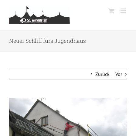
Zum
Inhalt
springen
Neuer Schliff fürs Jugendhaus
Zurück
Vor
Zeige
grösseres
Bild