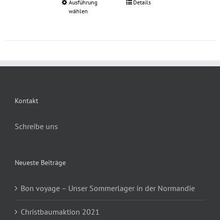
Ausführung
Details
Dieses
Produktseite
wählen
Produkt
gewählt
weist
werden
mehrere
Varianten
auf.
Die
Optionen
Kontakt
können
auf
Schreibe uns
der
Produktseite
Neueste Beiträge
gewählt
werden
Bon voyage – Unser Sommerlager in der Normandie
Christbaumaktion 2021