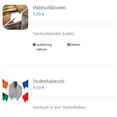
Halstuchknoten
5,50
€
Halstuchknoten (Leder)
Ausführung
Details
Dieses
wählen
Produkt
weist
mehrere
Varianten
Stufenhalstuch
auf.
9,50
€
Die
Optionen
können
Halstuch in den Stufenfarben
auf
der